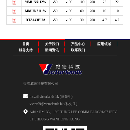
MMUN5112W
-50
-100
100
200
22
22
MMUN5111W
-50
-100
60
200
10
10
DTA143EUA
-50
-100
30
200
4.7
4.7
首页
关于我们
产品中心
应用领域
服务支持
新闻资讯
联系我们
香港威德科技有限公司
msw@victorlands.hk (莫先生)
victor09@victorlands.hk (林先生)
Add：RM B3、19/F TUNG LEE COMM BLDG91-97 JERVOIS
ST SHEUNG WANHONG KONG