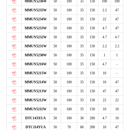
MMUN5236W
50
100
35
150
100
100
MMUN5235W
50
100
35
150
2.2
47
MMUN5234W
50
100
35
150
22
47
MMUN5233W
50
100
35
150
4.7
47
MMUN5232W
50
100
35
150
4.7
4.7
MMUN5231W
50
100
35
150
2.2
2.2
MMUN5230W
50
100
35
150
1
1
MMUN5216W
50
100
35
150
4.7
-
MMUN5215W
50
100
35
150
10
-
MMUN5214W
50
100
35
150
10
47
MMUN5213W
50
100
35
150
47
47
MMUN5212W
50
100
35
150
22
22
MMUN5211W
50
100
35
150
10
10
DTC143XUA
50
100
30
200
4.7
10
DTC114YUA
50
70
68
200
10
47