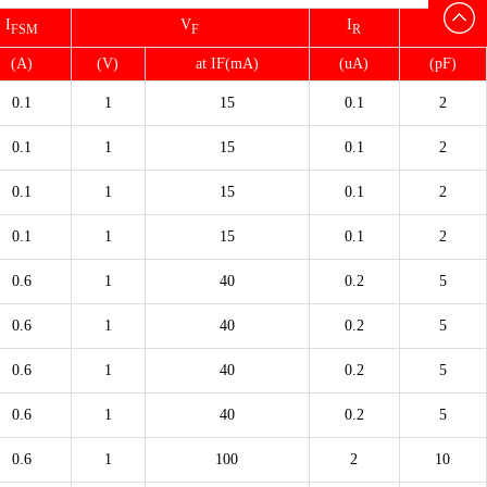
们
E-mail
I
V
I
C
FSM
F
R
J
(A)
(V)
at IF(mA)
(uA)
(pF)
0.1
1
15
0.1
2
0.1
1
15
0.1
2
0.1
1
15
0.1
2
0.1
1
15
0.1
2
0.6
1
40
0.2
5
0.6
1
40
0.2
5
0.6
1
40
0.2
5
0.6
1
40
0.2
5
0.6
1
100
2
10