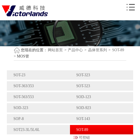
您现在的位置：
网站首页
>
产品中心
>
晶体管系列
>
SOT-89
>
MOS管
SOT-23
SOT-323
SOT-363/353
SOT-523
SOT-563/553
SOD-123
SOD-323
SOD-923
SOP-8
SOT-143
SOT23-3L/5L/6L
SOT-89
可控硅