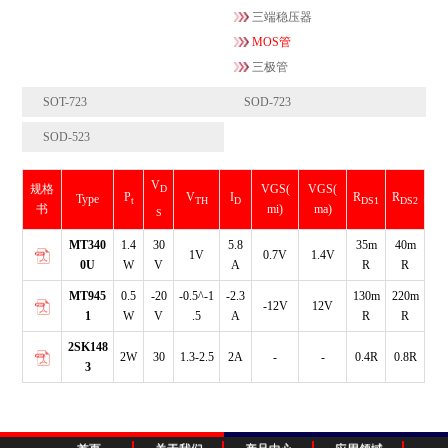
三端稳压器
MOS管
三极管
SOT-723
SOD-723
SOD-523
V
规格
VGS(
VGS(
D
P
V
I
R
R
Type
t
TH
D
DS1
DS2
书
mi)
ma)
S
MT340
1.4
30
5.8
35m
40m
1V
0.7V
1.4V
0U
W
V
A
R
R
MT945
0.5
-20
-0.5^-1
-2.3
130m
220m
-12V
12V
1
W
V
.5
A
R
R
2SK148
2W
30
1.3-2.5
2A
-
-
0.4R
0.8R
3