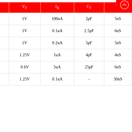
们
E-mail
V
I
C
T
F
R
T
rr
1V
100nA
2pF
5nS
1V
0.1uA
2.5pF
6nS
1V
0.2uA
5pF
5nS
1.25V
1uA
4pF
4nS
0.6V
5uA
25pF
6nS
1.25V
0.1uA
-
50nS