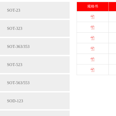
规格书
SOT-23
SOT-323
SOT-363/353
SOT-523
SOT-563/553
SOD-123