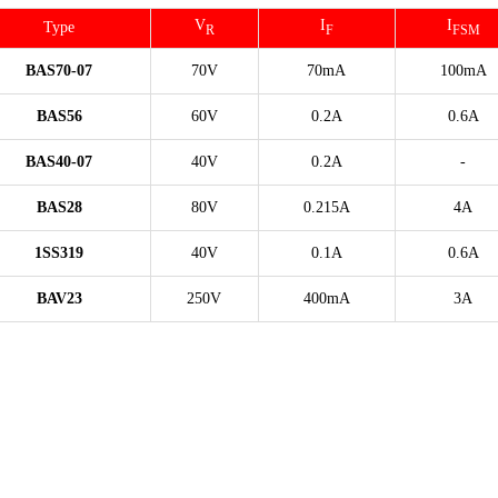
V
I
I
Type
R
F
FSM
BAS70-07
70V
70mA
100mA
BAS56
60V
0.2A
0.6A
BAS40-07
40V
0.2A
-
BAS28
80V
0.215A
4A
1SS319
40V
0.1A
0.6A
BAV23
250V
400mA
3A